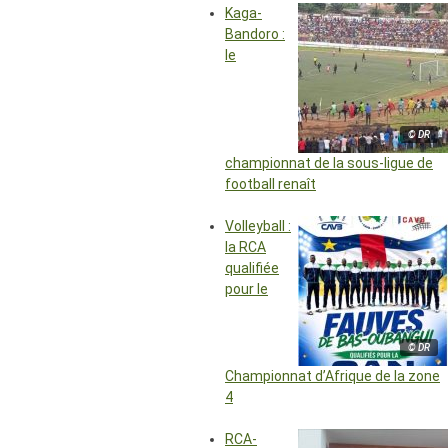
Kaga-
Bandoro :
le
© DR
championnat de la sous-ligue de
football renaît
Volleyball :
la RCA
qualifiée
pour le
© DR
Championnat d’Afrique de la zone
4
RCA-