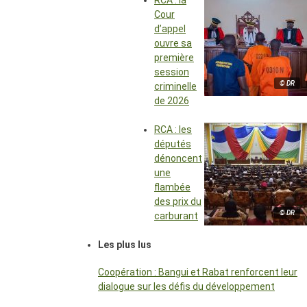
RCA : la
Cour
d’appel
ouvre sa
première
session
© DR
criminelle
de 2026
RCA : les
députés
dénoncent
une
flambée
des prix du
© DR
carburant
Les plus lus
Coopération : Bangui et Rabat renforcent leur
dialogue sur les défis du développement