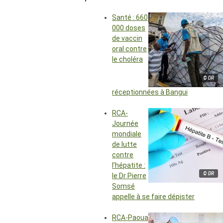
Santé : 660
000 doses
de vaccin
oral contre
le choléra
© DR
réceptionnées à Bangui
RCA-
Journée
mondiale
de lutte
contre
l’hépatite :
© DR
le Dr Pierre
Somsé
appelle à se faire dépister
RCA-Paoua