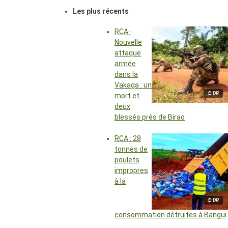
Les plus récents
RCA-
Nouvelle
attaque
armée
dans la
Vakaga : un
© DR
mort et
deux
blessés près de Birao
RCA : 28
tonnes de
poulets
impropres
à la
© DR
consommation détruites à Bangui