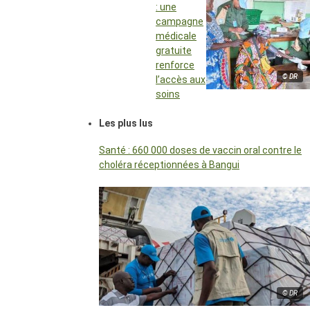
: une
campagne
médicale
gratuite
renforce
© DR
l’accès aux
soins
Les plus lus
Santé : 660 000 doses de vaccin oral contre le
choléra réceptionnées à Bangui
© DR