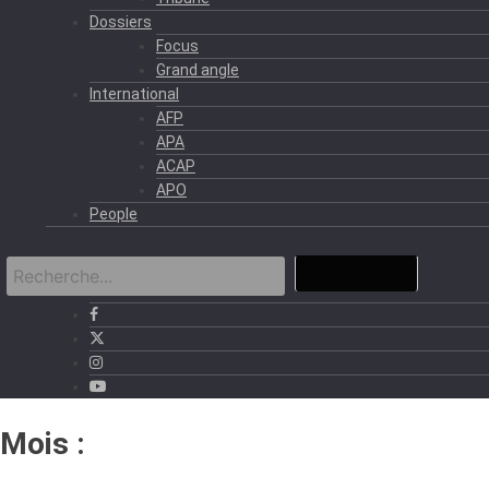
Dossiers
Focus
Grand angle
International
AFP
APA
ACAP
APO
People
Mois :
juillet 2022