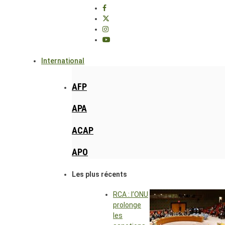
International
AFP
APA
ACAP
APO
Les plus récents
RCA : l’ONU
prolonge
les