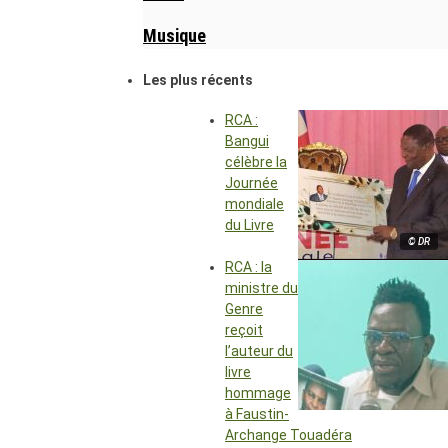
Musique
Les plus récents
RCA :
Bangui
célèbre la
Journée
mondiale
du Livre
© DR
RCA : la
ministre du
Genre
reçoit
l’auteur du
livre
hommage
à Faustin-
Archange Touadéra