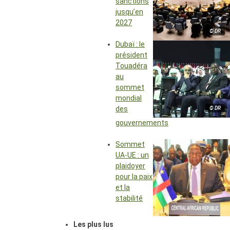
sanctions
jusqu’en
2027
© DR
Dubaï : le
président
Touadéra
au
sommet
mondial
des
© DR
gouvernements
Sommet
UA-UE : un
plaidoyer
pour la paix
et la
stabilité
Les plus lus