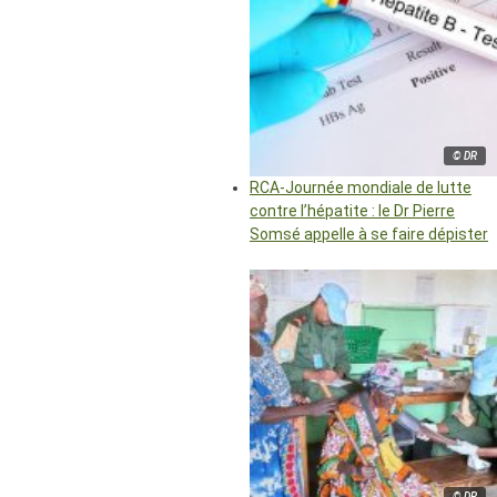
© DR
RCA-Journée mondiale de lutte
contre l’hépatite : le Dr Pierre
Somsé appelle à se faire dépister
© DR