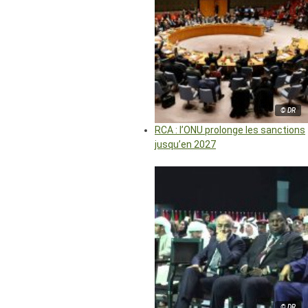
© DR
RCA : l’ONU prolonge les sanctions
jusqu’en 2027
© DR