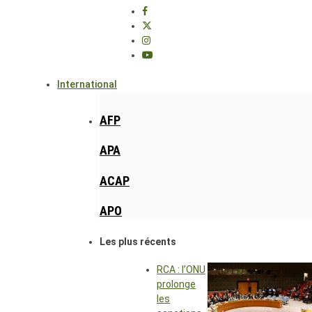
International
AFP
APA
ACAP
APO
Les plus récents
RCA : l’ONU
prolonge
les