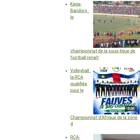
Kaga-
Bandoro :
le
© DR
championnat de la sous-ligue de
football renaît
Volleyball :
la RCA
qualifiée
pour le
© DR
Championnat d’Afrique de la zone
4
RCA-