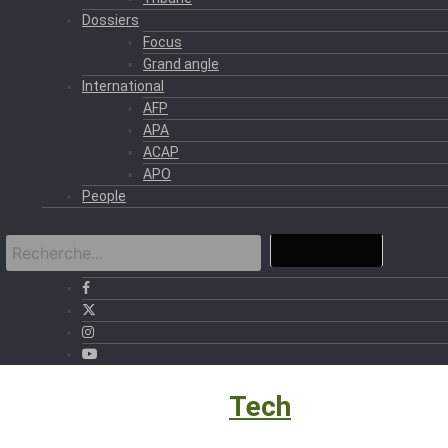
Dossiers
Focus
Grand angle
International
AFP
APA
ACAP
APO
People
Eco et Business
›
Tech