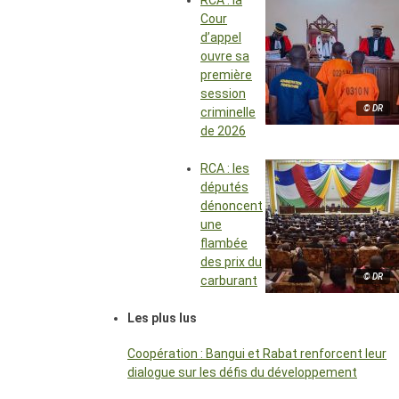
RCA : la
Cour
d’appel
ouvre sa
première
session
© DR
criminelle
de 2026
RCA : les
députés
dénoncent
une
flambée
des prix du
© DR
carburant
Les plus lus
Coopération : Bangui et Rabat renforcent leur
dialogue sur les défis du développement