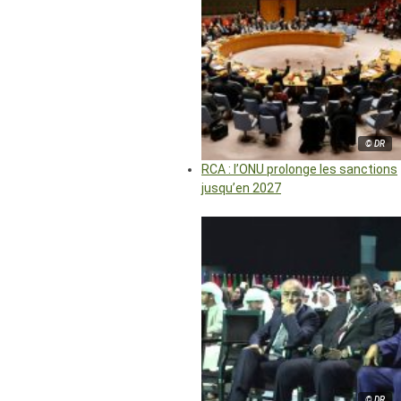
© DR
RCA : l’ONU prolonge les sanctions
jusqu’en 2027
© DR