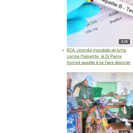
© DR
RCA-Journée mondiale de lutte
contre l’hépatite : le Dr Pierre
Somsé appelle à se faire dépister
© DR