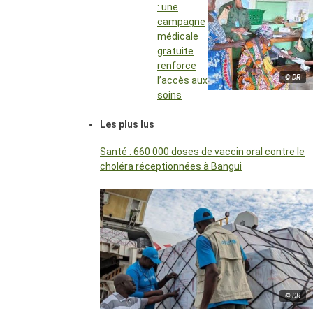
: une
campagne
médicale
gratuite
renforce
© DR
l’accès aux
soins
Les plus lus
Santé : 660 000 doses de vaccin oral contre le
choléra réceptionnées à Bangui
© DR