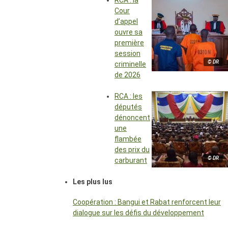
RCA : la
Cour
d’appel
ouvre sa
première
session
© DR
criminelle
de 2026
RCA : les
députés
dénoncent
une
flambée
des prix du
© DR
carburant
Les plus lus
Coopération : Bangui et Rabat renforcent leur
dialogue sur les défis du développement