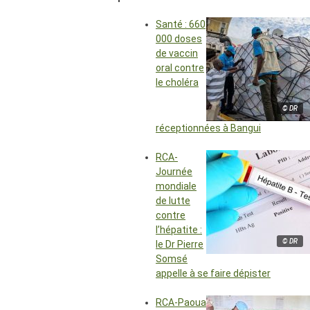
Santé : 660
000 doses
de vaccin
oral contre
le choléra
© DR
réceptionnées à Bangui
RCA-
Journée
mondiale
de lutte
contre
l’hépatite :
© DR
le Dr Pierre
Somsé
appelle à se faire dépister
RCA-Paoua