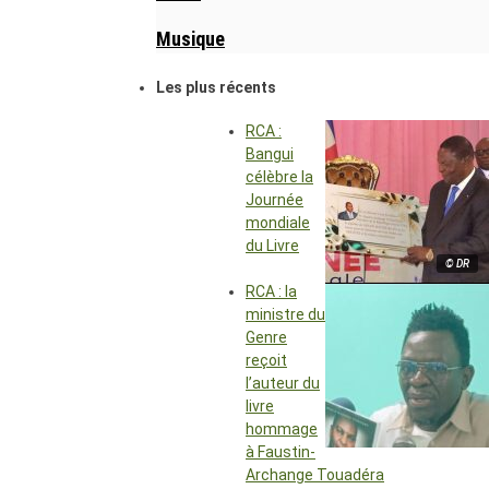
Musique
Les plus récents
RCA :
Bangui
célèbre la
Journée
mondiale
du Livre
© DR
RCA : la
ministre du
Genre
reçoit
l’auteur du
livre
hommage
à Faustin-
Archange Touadéra