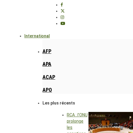
International
AFP
APA
ACAP
APO
Les plus récents
RCA : l’ONU
prolonge
les