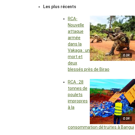
Les plus récents
RCA-
Nouvelle
attaque
armée
dans la
Vakaga : un
© DR
mort et
deux
blessés près de Birao
RCA : 28
tonnes de
poulets
impropres
à la
© DR
consommation détruites à Bangui