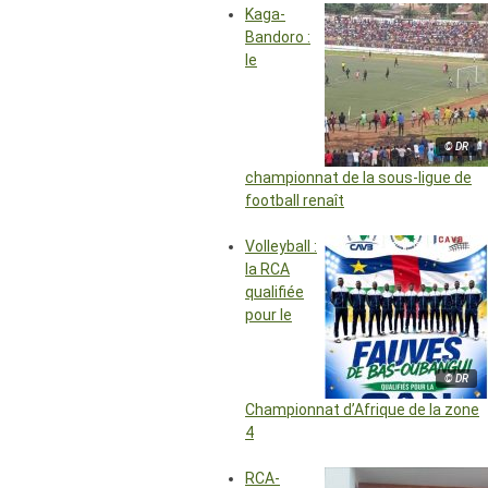
Kaga-
Bandoro :
le
© DR
championnat de la sous-ligue de
football renaît
Volleyball :
la RCA
qualifiée
pour le
© DR
Championnat d’Afrique de la zone
4
RCA-