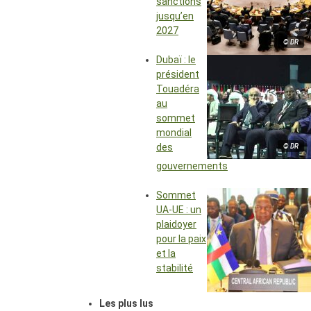
sanctions
jusqu’en
2027
© DR
Dubaï : le
président
Touadéra
au
sommet
mondial
des
© DR
gouvernements
Sommet
UA-UE : un
plaidoyer
pour la paix
et la
stabilité
Les plus lus