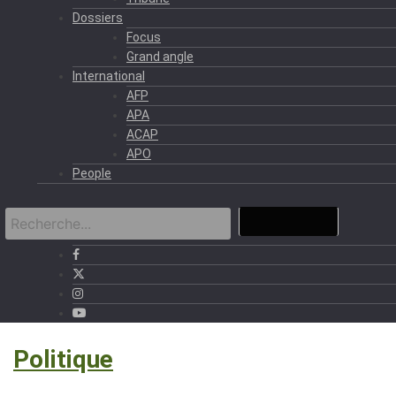
Dossiers
Focus
Grand angle
International
AFP
APA
ACAP
APO
People
›
Politique