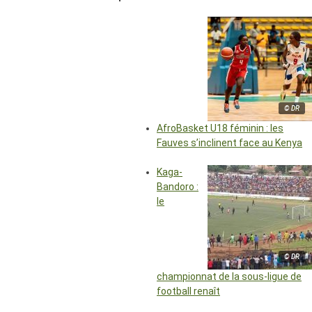
© DR
AfroBasket U18 féminin : les
Fauves s’inclinent face au Kenya
Kaga-
Bandoro :
le
© DR
championnat de la sous-ligue de
football renaît