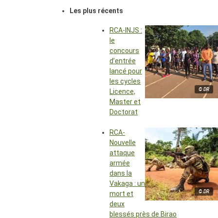
Les plus récents
RCA-INJS :
le
concours
d’entrée
lancé pour
les cycles
© DR
Licence,
Master et
Doctorat
RCA-
Nouvelle
attaque
armée
dans la
Vakaga : un
© DR
mort et
deux
blessés près de Birao