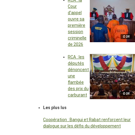
RCA : la
Cour
d’appel
ouvre sa
première
session
© DR
criminelle
de 2026
RCA : les
députés
dénoncent
une
flambée
des prix du
© DR
carburant
Les plus lus
Coopération : Bangui et Rabat renforcent leur
dialogue sur les défis du développement