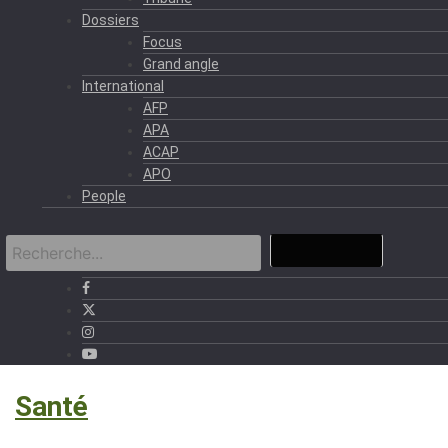
Dossiers
Focus
Grand angle
International
AFP
APA
ACAP
APO
People
›
Santé