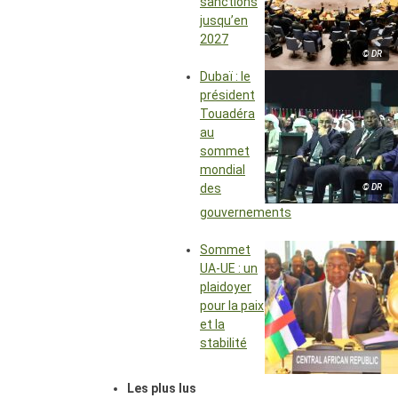
sanctions
jusqu’en
2027
© DR
Dubaï : le
président
Touadéra
au
sommet
mondial
des
© DR
gouvernements
Sommet
UA-UE : un
plaidoyer
pour la paix
et la
stabilité
Les plus lus