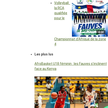
Volleyball :
la RCA
qualifiée
pour le
© DR
Championnat d’Afrique de la zone
4
Les plus lus
AfroBasket U18 féminin : les Fauves s’inclinent
face au Kenya