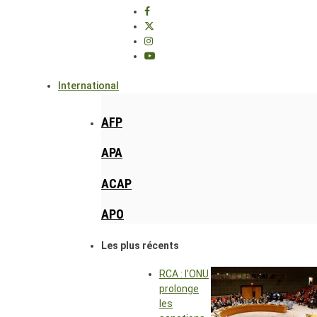
International
AFP
APA
ACAP
APO
Les plus récents
RCA : l’ONU
prolonge
les