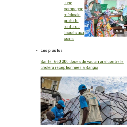
: une
campagne
médicale
gratuite
renforce
© DR
l’accès aux
soins
Les plus lus
Santé : 660 000 doses de vaccin oral contre le
choléra réceptionnées à Bangui
© DR