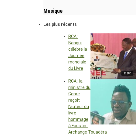
Musique
Les plus récents
RCA :
Bangui
célèbre la
Journée
mondiale
du Livre
© DR
RCA : la
ministre du
Genre
reçoit
l’auteur du
livre
hommage
à Faustin-
Archange Touadéra