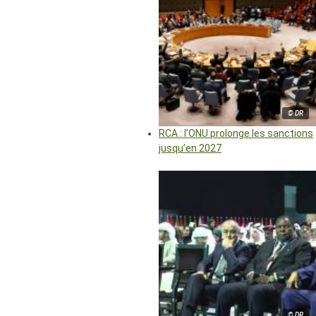
© DR
RCA : l’ONU prolonge les sanctions
jusqu’en 2027
© DR