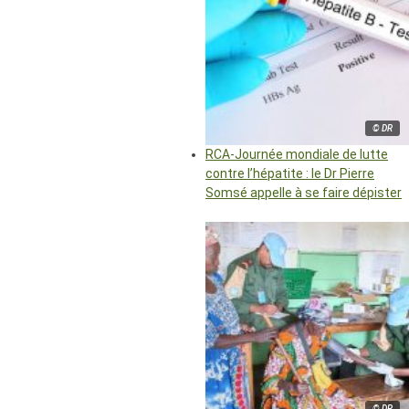
© DR
RCA-Journée mondiale de lutte
contre l’hépatite : le Dr Pierre
Somsé appelle à se faire dépister
© DR