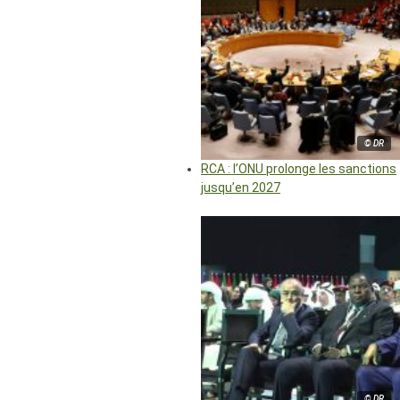
© DR
RCA : l’ONU prolonge les sanctions
jusqu’en 2027
© DR