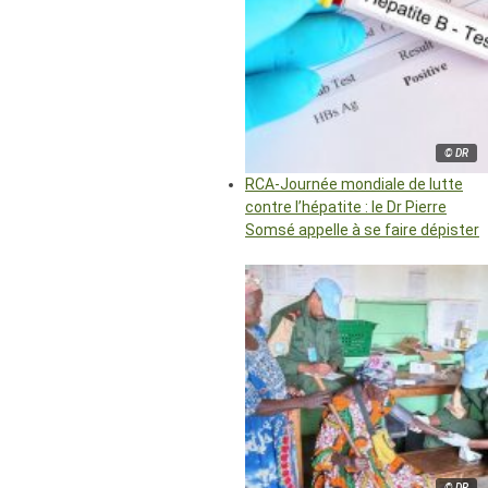
© DR
RCA-Journée mondiale de lutte
contre l’hépatite : le Dr Pierre
Somsé appelle à se faire dépister
© DR