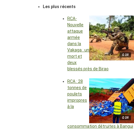
Les plus récents
RCA-
Nouvelle
attaque
armée
dans la
Vakaga : un
© DR
mort et
deux
blessés près de Birao
RCA : 28
tonnes de
poulets
impropres
à la
© DR
consommation détruites à Bangui