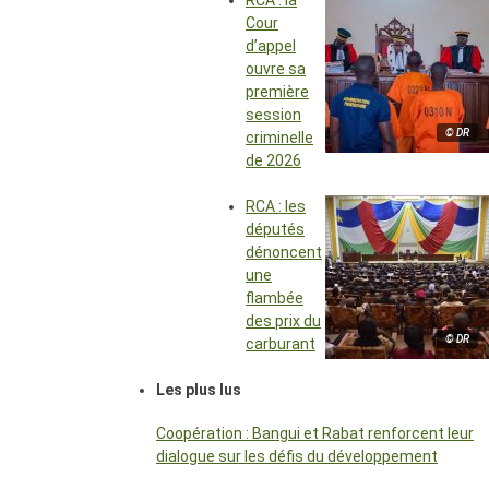
RCA : la
Cour
d’appel
ouvre sa
première
session
© DR
criminelle
de 2026
RCA : les
députés
dénoncent
une
flambée
des prix du
© DR
carburant
Les plus lus
Coopération : Bangui et Rabat renforcent leur
dialogue sur les défis du développement