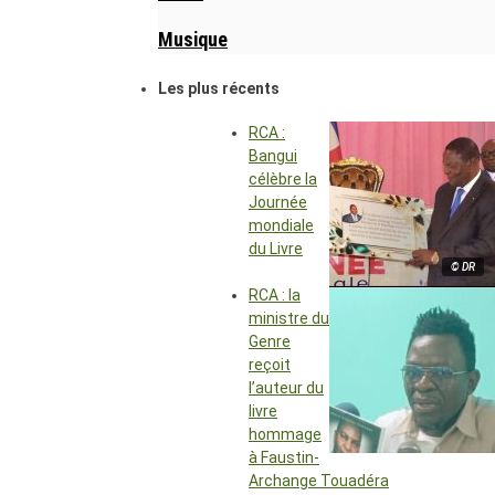
Musique
Les plus récents
RCA :
Bangui
célèbre la
Journée
mondiale
du Livre
© DR
RCA : la
ministre du
Genre
reçoit
l’auteur du
livre
hommage
à Faustin-
Archange Touadéra