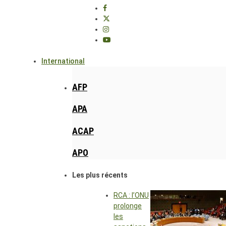
International
AFP
APA
ACAP
APO
Les plus récents
RCA : l’ONU
prolonge
les