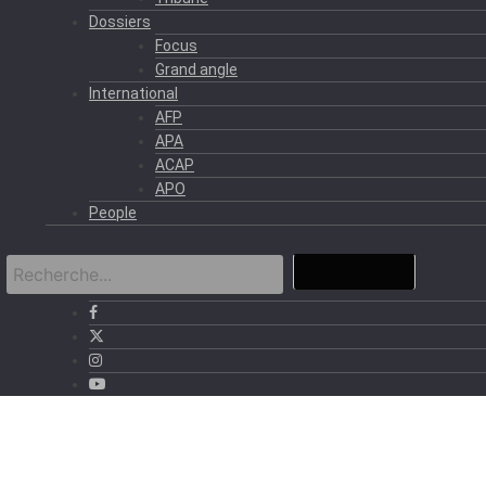
Dossiers
Focus
Grand angle
International
AFP
APA
ACAP
APO
People
›