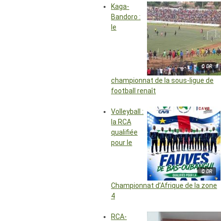
Kaga-
Bandoro :
le
© DR
championnat de la sous-ligue de
football renaît
Volleyball :
la RCA
qualifiée
pour le
© DR
Championnat d’Afrique de la zone
4
RCA-