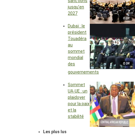
sanctions
jusqu’en
2027
© DR
Dubaï : le
président
Touadéra
au
sommet
mondial
des
© DR
gouvernements
Sommet
UA-UE : un
plaidoyer
pour la paix
et la
stabilité
Les plus lus