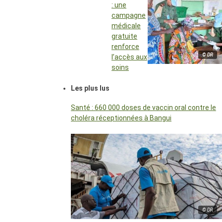
: une
campagne
médicale
gratuite
renforce
© DR
l’accès aux
soins
Les plus lus
Santé : 660 000 doses de vaccin oral contre le
choléra réceptionnées à Bangui
© DR