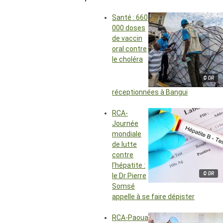
Santé : 660
000 doses
de vaccin
oral contre
le choléra
© DR
réceptionnées à Bangui
RCA-
Journée
mondiale
de lutte
contre
l’hépatite :
© DR
le Dr Pierre
Somsé
appelle à se faire dépister
RCA-Paoua