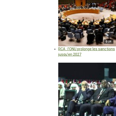
© DR
RCA : l’ONU prolonge les sanctions
jusqu’en 2027
© DR