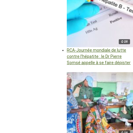
© DR
RCA-Journée mondiale de lutte
contre l’hépatite : le Dr Pierre
Somsé appelle à se faire dépister
© DR