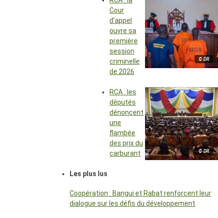
RCA : la
Cour
d’appel
ouvre sa
première
session
© DR
criminelle
de 2026
RCA : les
députés
dénoncent
une
flambée
des prix du
© DR
carburant
Les plus lus
Coopération : Bangui et Rabat renforcent leur
dialogue sur les défis du développement