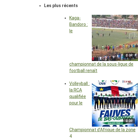
Les plus récents
Kaga-
Bandoro :
le
© DR
championnat de la sous-ligue de
football renaît
Volleyball :
la RCA
qualifiée
pour le
© DR
Championnat d’Afrique de la zone
4