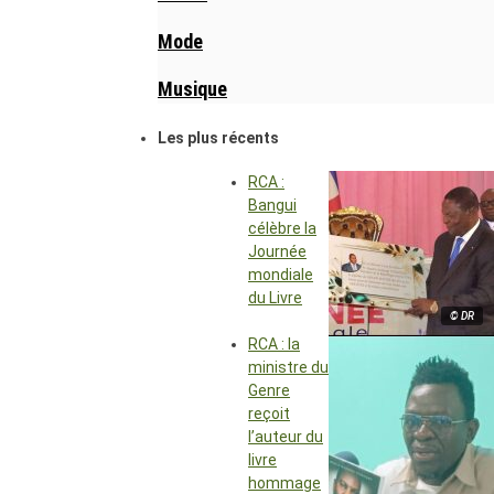
Mode
Musique
Les plus récents
RCA :
Bangui
célèbre la
Journée
mondiale
du Livre
© DR
RCA : la
ministre du
Genre
reçoit
l’auteur du
livre
hommage