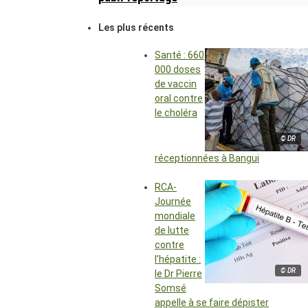
Les plus récents
Santé : 660
000 doses
de vaccin
oral contre
le choléra
© DR
réceptionnées à Bangui
RCA-
Journée
mondiale
de lutte
contre
l’hépatite :
© DR
le Dr Pierre
Somsé
appelle à se faire dépister