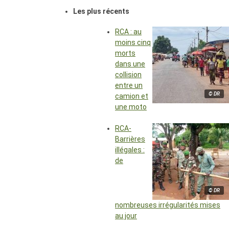
Les plus récents
RCA : au
moins cinq
morts
dans une
collision
entre un
© DR
camion et
une moto
RCA-
Barrières
illégales :
de
© DR
nombreuses irrégularités mises
au jour