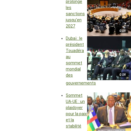
prolonge
les
sanctions
jusqu’en
2027
© DR
Dubaï : le
président
Touadéra
au
sommet
mondial
des
© DR
gouvernements
Sommet
UA-UE : un
plaidoyer
pour la paix
et la
stabilité