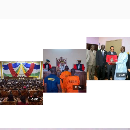
© DR
© DR
© DR