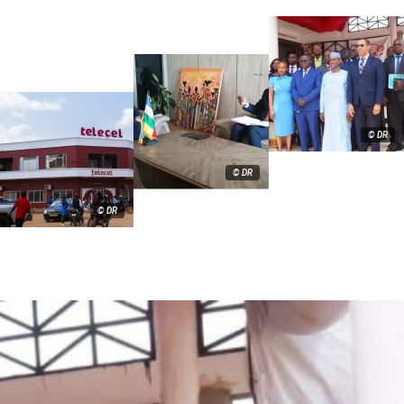
© DR
© DR
© DR