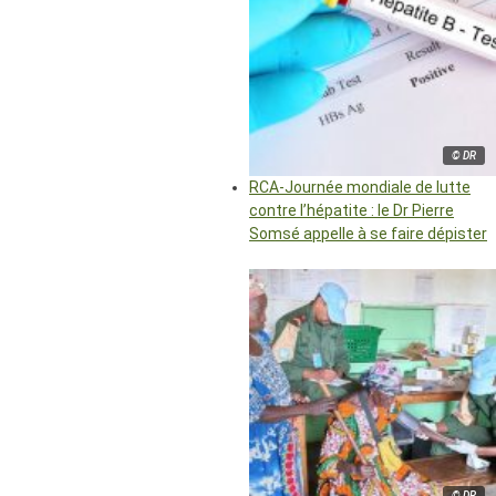
© DR
RCA-Journée mondiale de lutte
contre l’hépatite : le Dr Pierre
Somsé appelle à se faire dépister
© DR