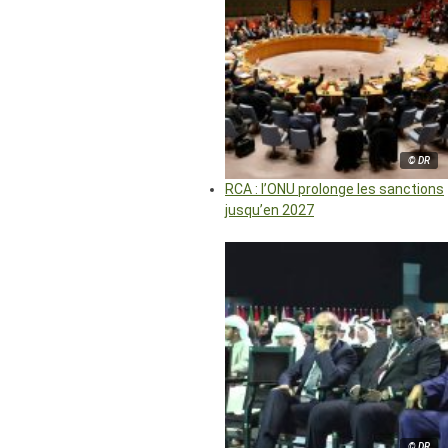
© DR
RCA : l’ONU prolonge les sanctions
jusqu’en 2027
© DR