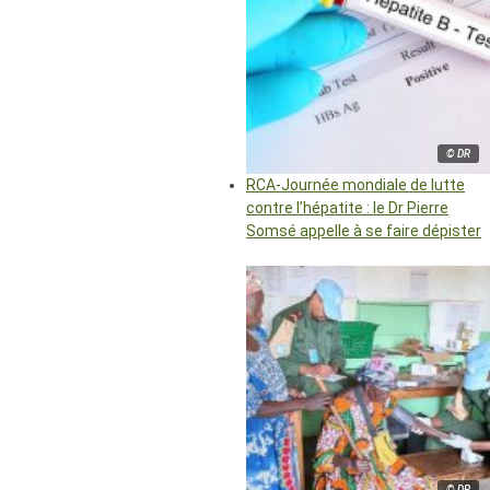
© DR
RCA-Journée mondiale de lutte
contre l’hépatite : le Dr Pierre
Somsé appelle à se faire dépister
© DR