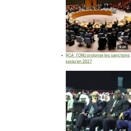
© DR
RCA : l’ONU prolonge les sanctions
jusqu’en 2027
© DR