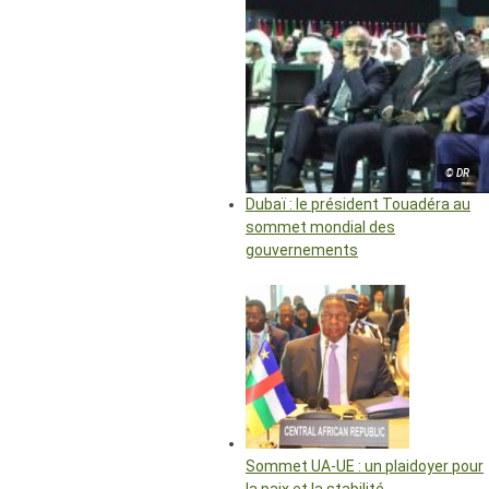
© DR
Dubaï : le président Touadéra au
sommet mondial des
gouvernements
Sommet UA-UE : un plaidoyer pour