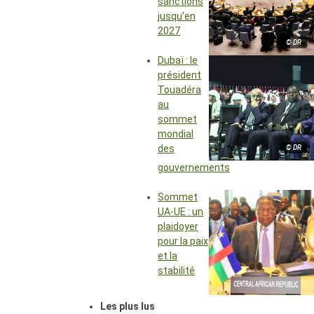
sanctions
jusqu’en
2027
© DR
Dubaï : le
président
Touadéra
au
sommet
mondial
des
© DR
gouvernements
Sommet
UA-UE : un
plaidoyer
pour la paix
et la
stabilité
Les plus lus