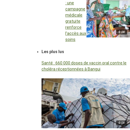
: une
campagne
médicale
gratuite
renforce
© DR
l’accès aux
soins
Les plus lus
Santé : 660 000 doses de vaccin oral contre le
choléra réceptionnées à Bangui
© DR