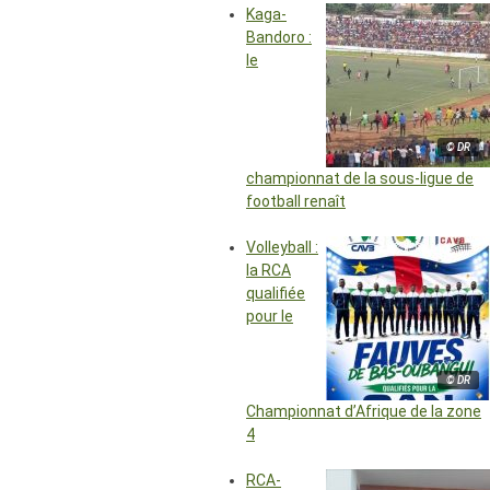
Kaga-
Bandoro :
le
© DR
championnat de la sous-ligue de
football renaît
Volleyball :
la RCA
qualifiée
pour le
© DR
Championnat d’Afrique de la zone
4
RCA-