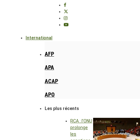
International
AFP
APA
ACAP
APO
Les plus récents
RCA : l’ONU
prolonge
les