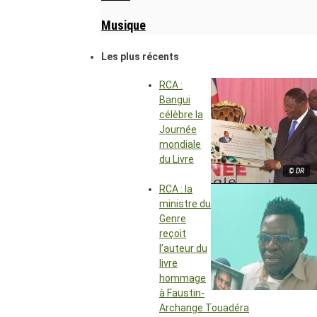
Musique
Les plus récents
RCA :
Bangui
célèbre la
Journée
mondiale
du Livre
© DR
RCA : la
ministre du
Genre
reçoit
l’auteur du
livre
hommage
à Faustin-
Archange Touadéra