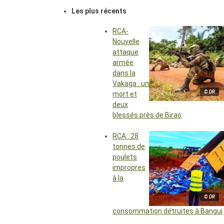
Les plus récents
RCA-
Nouvelle
attaque
armée
dans la
Vakaga : un
© DR
mort et
deux
blessés près de Birao
RCA : 28
tonnes de
poulets
impropres
à la
© DR
consommation détruites à Bangui