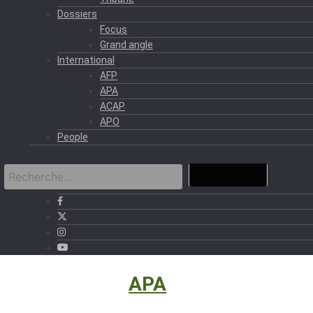
Dossiers
Focus
Grand angle
International
AFP
APA
ACAP
APO
People
International
›
APA