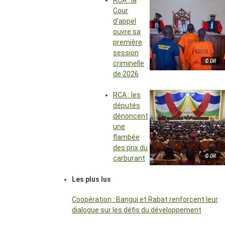
RCA : la
Cour
d’appel
ouvre sa
première
session
© DR
criminelle
de 2026
RCA : les
députés
dénoncent
une
flambée
des prix du
© DR
carburant
Les plus lus
Coopération : Bangui et Rabat renforcent leur
dialogue sur les défis du développement