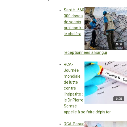
Santé : 660
000 doses
de vaccin
oral contre
le choléra
© DR
réceptionnées à Bangui
RCA-
Journée
mondiale
de lutte
contre
l’hépatite :
© DR
le Dr Pierre
Somsé
appelle à se faire dépister
RCA-Paoua