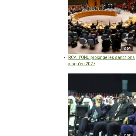
© DR
RCA : l’ONU prolonge les sanctions
jusqu’en 2027
© DR