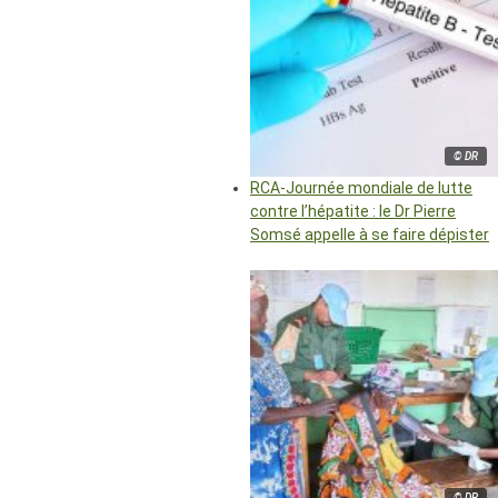
© DR
RCA-Journée mondiale de lutte
contre l’hépatite : le Dr Pierre
Somsé appelle à se faire dépister
© DR