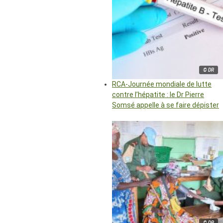
© DR
RCA-Journée mondiale de lutte
contre l’hépatite : le Dr Pierre
Somsé appelle à se faire dépister
© DR