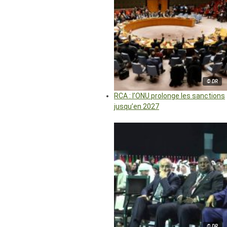
© DR
RCA : l’ONU prolonge les sanctions
jusqu’en 2027
© DR