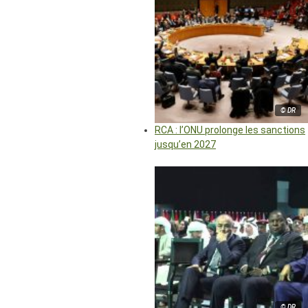
© DR
RCA : l’ONU prolonge les sanctions
jusqu’en 2027
© DR