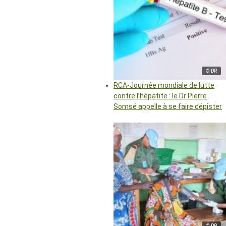
© DR
RCA-Journée mondiale de lutte
contre l’hépatite : le Dr Pierre
Somsé appelle à se faire dépister
© DR