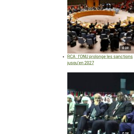
© DR
RCA : l’ONU prolonge les sanctions
jusqu’en 2027
© DR