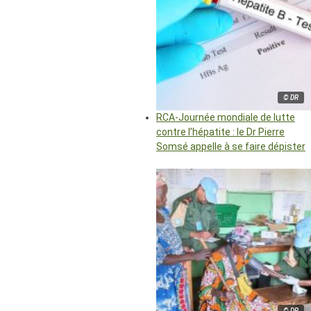
© DR
RCA-Journée mondiale de lutte
contre l’hépatite : le Dr Pierre
Somsé appelle à se faire dépister
© DR