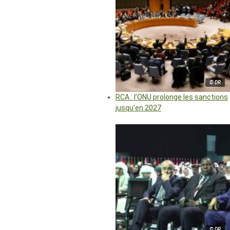
© DR
RCA : l’ONU prolonge les sanctions
jusqu’en 2027
© DR