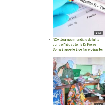
© DR
RCA-Journée mondiale de lutte
contre l’hépatite : le Dr Pierre
Somsé appelle à se faire dépister
© DR