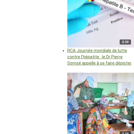
© DR
RCA-Journée mondiale de lutte
contre l’hépatite : le Dr Pierre
Somsé appelle à se faire dépister
© DR