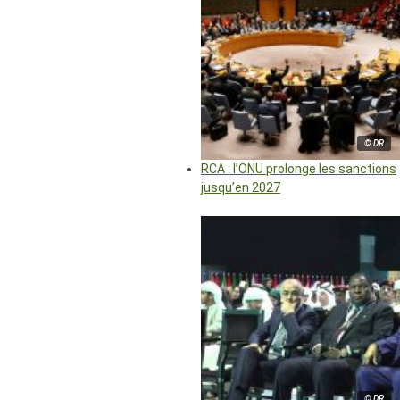
© DR
RCA : l’ONU prolonge les sanctions
jusqu’en 2027
© DR