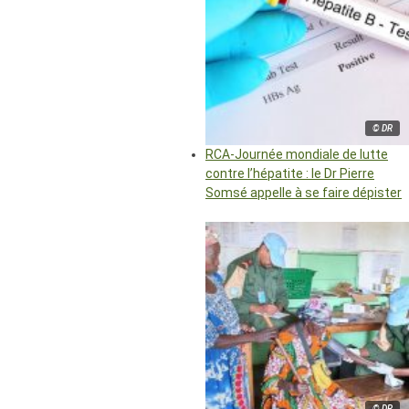
© DR
RCA-Journée mondiale de lutte
contre l’hépatite : le Dr Pierre
Somsé appelle à se faire dépister
© DR