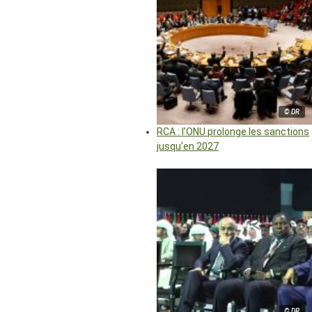
© DR
RCA : l’ONU prolonge les sanctions
jusqu’en 2027
© DR