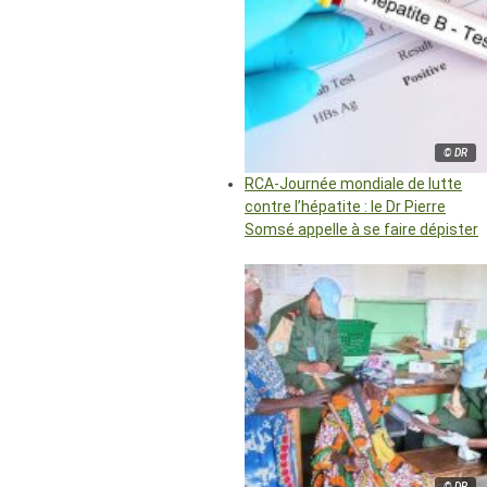
© DR
RCA-Journée mondiale de lutte
contre l’hépatite : le Dr Pierre
Somsé appelle à se faire dépister
© DR