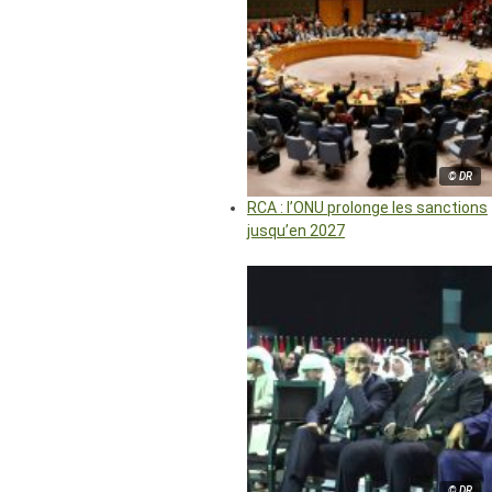
© DR
RCA : l’ONU prolonge les sanctions
jusqu’en 2027
© DR