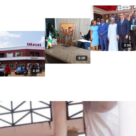
© DR
© DR
© DR