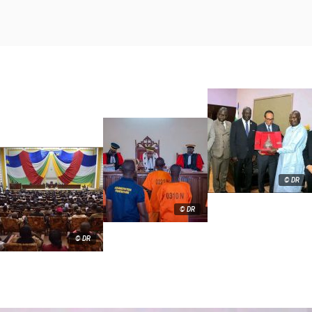
© DR
© DR
© DR