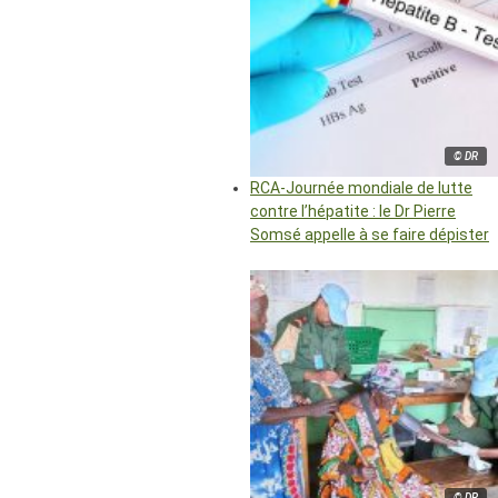
© DR
RCA-Journée mondiale de lutte
contre l’hépatite : le Dr Pierre
Somsé appelle à se faire dépister
© DR