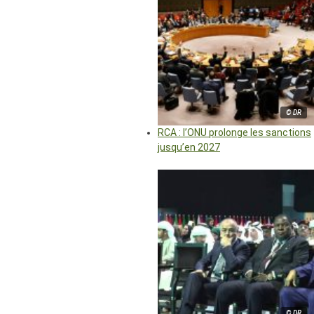
© DR
RCA : l’ONU prolonge les sanctions
jusqu’en 2027
© DR