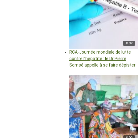
© DR
RCA-Journée mondiale de lutte
contre l’hépatite : le Dr Pierre
Somsé appelle à se faire dépister
© DR