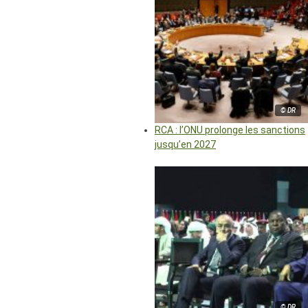
© DR
RCA : l’ONU prolonge les sanctions
jusqu’en 2027
© DR