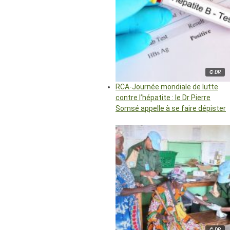
© DR
RCA-Journée mondiale de lutte
contre l’hépatite : le Dr Pierre
Somsé appelle à se faire dépister
© DR