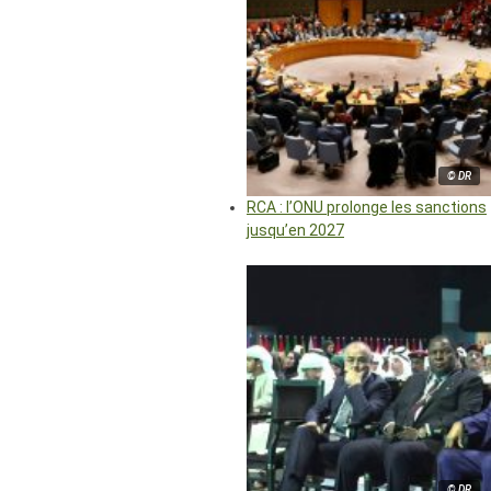
© DR
RCA : l’ONU prolonge les sanctions
jusqu’en 2027
© DR