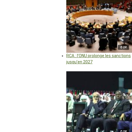
© DR
RCA : l’ONU prolonge les sanctions
jusqu’en 2027
© DR