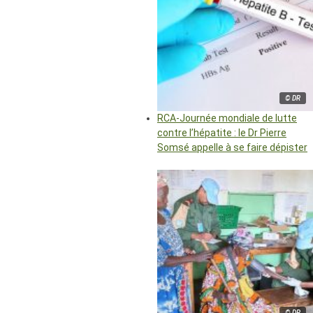
© DR
RCA-Journée mondiale de lutte
contre l’hépatite : le Dr Pierre
Somsé appelle à se faire dépister
© DR