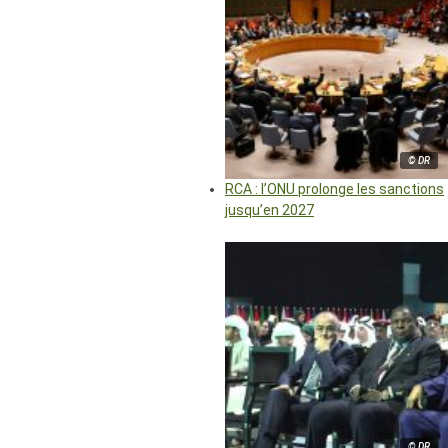
© DR
RCA : l’ONU prolonge les sanctions
jusqu’en 2027
© DR