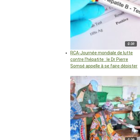
© DR
RCA-Journée mondiale de lutte
contre l’hépatite : le Dr Pierre
Somsé appelle à se faire dépister
© DR