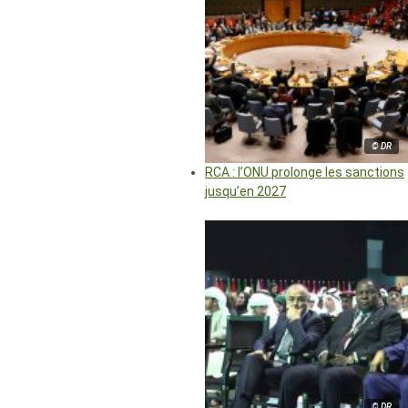
© DR
RCA : l’ONU prolonge les sanctions
jusqu’en 2027
© DR