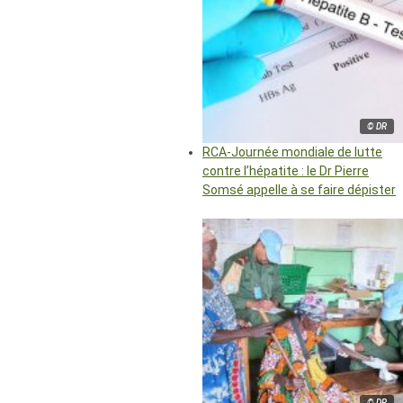
© DR
RCA-Journée mondiale de lutte
contre l’hépatite : le Dr Pierre
Somsé appelle à se faire dépister
© DR