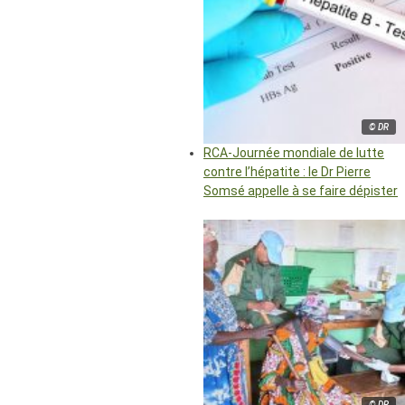
© DR
RCA-Journée mondiale de lutte
contre l’hépatite : le Dr Pierre
Somsé appelle à se faire dépister
© DR