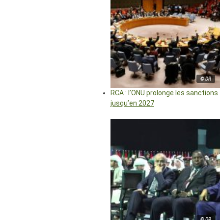
© DR
RCA : l’ONU prolonge les sanctions
jusqu’en 2027
© DR