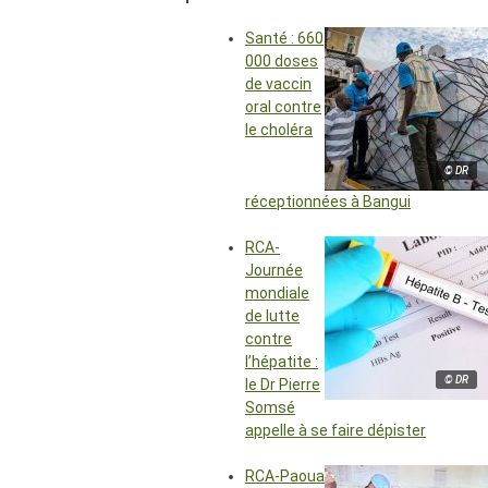
Santé : 660
000 doses
de vaccin
oral contre
le choléra
© DR
réceptionnées à Bangui
RCA-
Journée
mondiale
de lutte
contre
l’hépatite :
© DR
le Dr Pierre
Somsé
appelle à se faire dépister
RCA-Paoua