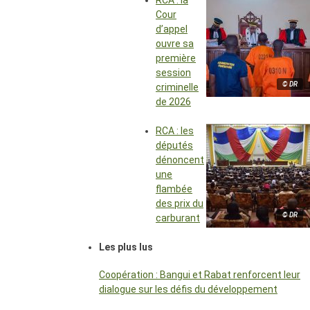
RCA : la
Cour
d’appel
ouvre sa
première
session
© DR
criminelle
de 2026
RCA : les
députés
dénoncent
une
flambée
des prix du
© DR
carburant
Les plus lus
Coopération : Bangui et Rabat renforcent leur
dialogue sur les défis du développement