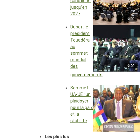
sanctions
jusqu’en
2027
© DR
Dubaï : le
président
Touadéra
au
sommet
mondial
des
© DR
gouvernements
Sommet
UA-UE : un
plaidoyer
pour la paix
et la
stabilité
Les plus lus