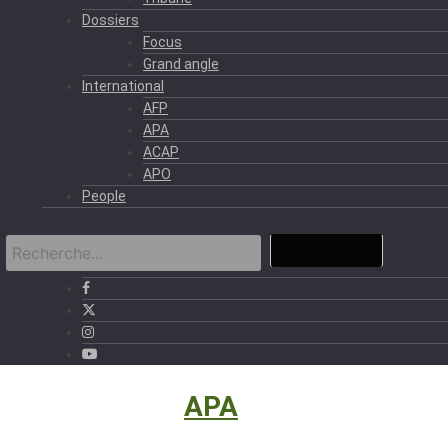
Dossiers
Focus
Grand angle
International
AFP
APA
ACAP
APO
People
International
›
APA