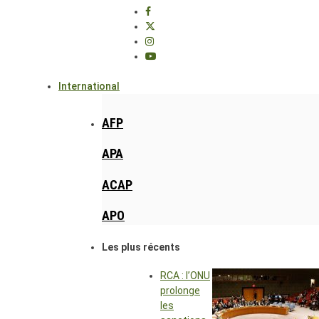
International
AFP
APA
ACAP
APO
Les plus récents
RCA : l’ONU
prolonge
les