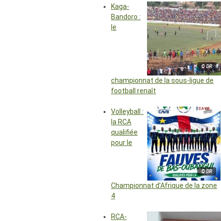
Kaga-
Bandoro :
le
© DR
championnat de la sous-ligue de
football renaît
Volleyball :
la RCA
qualifiée
pour le
© DR
Championnat d’Afrique de la zone
4
RCA-