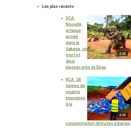
Les plus récents
RCA-
Nouvelle
attaque
armée
dans la
Vakaga : un
© DR
mort et
deux
blessés près de Birao
RCA : 28
tonnes de
poulets
impropres
à la
© DR
consommation détruites à Bangui