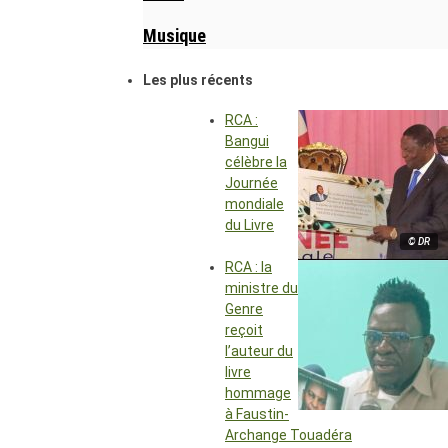
Musique
Les plus récents
RCA :
Bangui
célèbre la
Journée
mondiale
du Livre
© DR
RCA : la
ministre du
Genre
reçoit
l’auteur du
livre
hommage
à Faustin-
Archange Touadéra