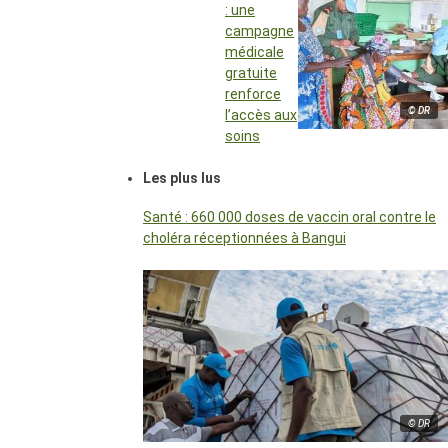
: une
campagne
médicale
gratuite
renforce
© DR
l’accès aux
soins
Les plus lus
Santé : 660 000 doses de vaccin oral contre le
choléra réceptionnées à Bangui
© DR