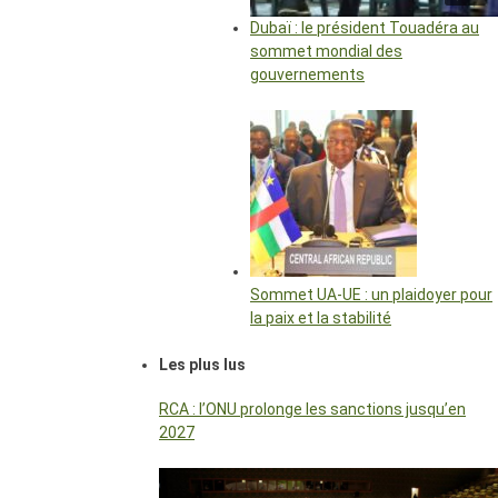
Dubaï : le président Touadéra au
sommet mondial des
gouvernements
Sommet UA-UE : un plaidoyer pour
la paix et la stabilité
Les plus lus
RCA : l’ONU prolonge les sanctions jusqu’en
2027