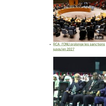
© DR
RCA : l’ONU prolonge les sanctions
jusqu’en 2027
© DR