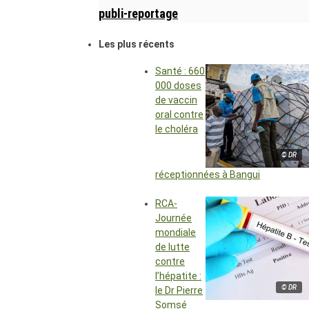
publi-reportage
Les plus récents
Santé : 660
000 doses
de vaccin
oral contre
le choléra
© DR
réceptionnées à Bangui
RCA-
Journée
mondiale
de lutte
contre
l’hépatite :
© DR
le Dr Pierre
Somsé