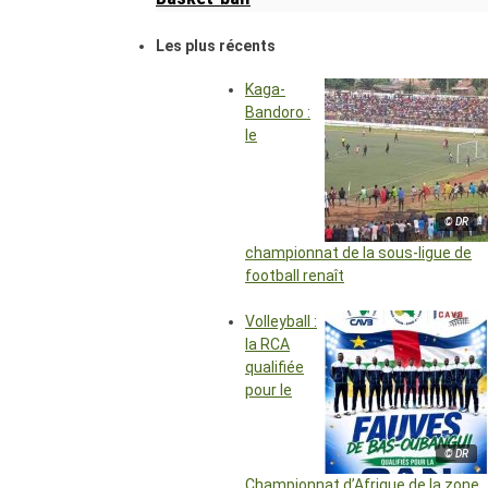
Les plus récents
Kaga-
Bandoro :
le
© DR
championnat de la sous-ligue de
football renaît
Volleyball :
la RCA
qualifiée
pour le
© DR
Championnat d’Afrique de la zone