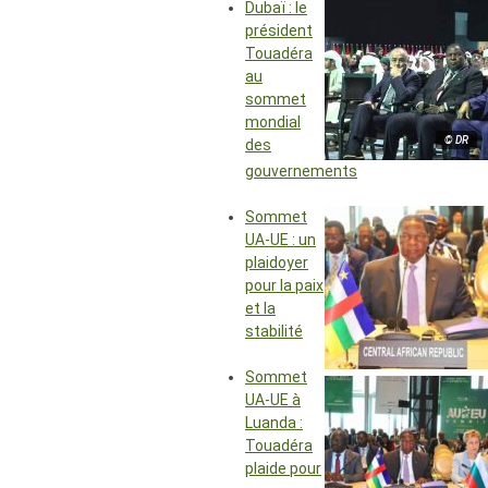
Dubaï : le
président
Touadéra
au
sommet
mondial
© DR
des
gouvernements
Sommet
UA-UE : un
plaidoyer
pour la paix
et la
stabilité
Sommet
UA-UE à
Luanda :
Touadéra
plaide pour