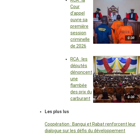
RCA : la
Cour
d’appel
ouvre sa
première
session
© DR
criminelle
de 2026
RCA : les
députés
dénoncent
une
flambée
des prix du
© DR
carburant
Les plus lus
Coopération : Bangui et Rabat renforcent leur
dialogue sur les défis du développement