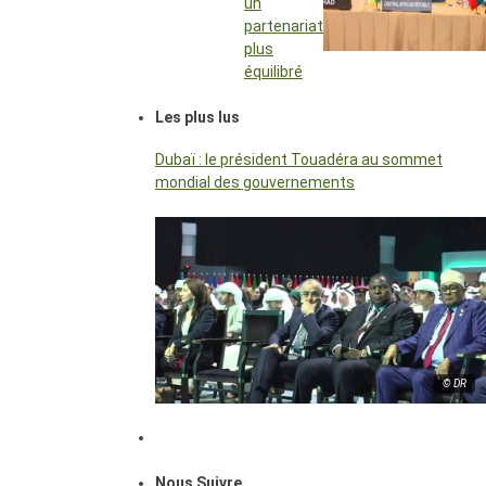
un
partenariat
plus
équilibré
Les plus lus
Dubaï : le président Touadéra au sommet
mondial des gouvernements
© DR
Nous Suivre