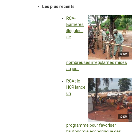
Les plus récents
RCA-
Barrières
illégales :
de
© DR
nombreuses irrégularités mises
au jour
RCA : le
HCR lance
un
© DR
programme pour favoriser
l’autonomie économique des