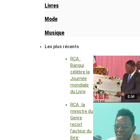
Livres
Mode
Musique
Les plus récents
RCA :
Bangui
célèbre la
Journée
mondiale
du Livre
© DR
RCA : la
ministre du
Genre
reçoit
l’auteur du
livre