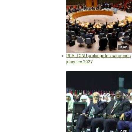
© DR
RCA : l’ONU prolonge les sanctions
jusqu’en 2027
© DR