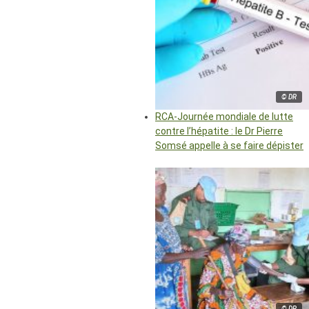
© DR
RCA-Journée mondiale de lutte
contre l’hépatite : le Dr Pierre
Somsé appelle à se faire dépister
© DR