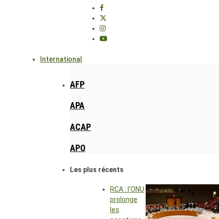
International
AFP
APA
ACAP
APO
Les plus récents
RCA : l’ONU
prolonge
les