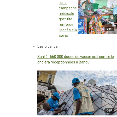
: une
campagne
médicale
gratuite
renforce
© DR
l’accès aux
soins
Les plus lus
Santé : 660 000 doses de vaccin oral contre le
choléra réceptionnées à Bangui
© DR