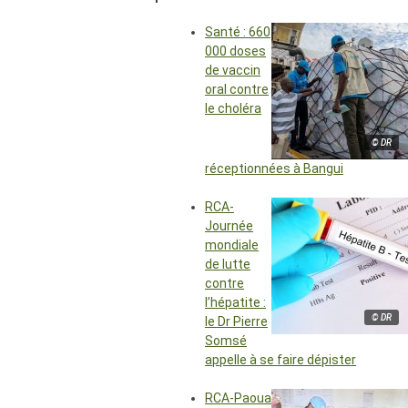
Santé : 660
000 doses
de vaccin
oral contre
le choléra
© DR
réceptionnées à Bangui
RCA-
Journée
mondiale
de lutte
contre
l’hépatite :
© DR
le Dr Pierre
Somsé
appelle à se faire dépister
RCA-Paoua