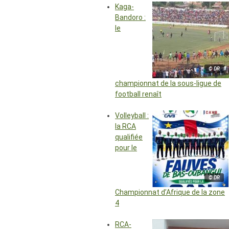
Kaga-
Bandoro :
le
© DR
championnat de la sous-ligue de
football renaît
Volleyball :
la RCA
qualifiée
pour le
© DR
Championnat d’Afrique de la zone
4
RCA-