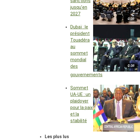
sanctions
jusqu’en
2027
© DR
Dubaï : le
président
Touadéra
au
sommet
mondial
des
© DR
gouvernements
Sommet
UA-UE : un
plaidoyer
pour la paix
et la
stabilité
Les plus lus