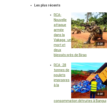
Les plus récents
RCA-
Nouvelle
attaque
armée
dans la
Vakaga : un
© DR
mort et
deux
blessés près de Birao
RCA : 28
tonnes de
poulets
impropres
à la
© DR
consommation détruites à Bangui