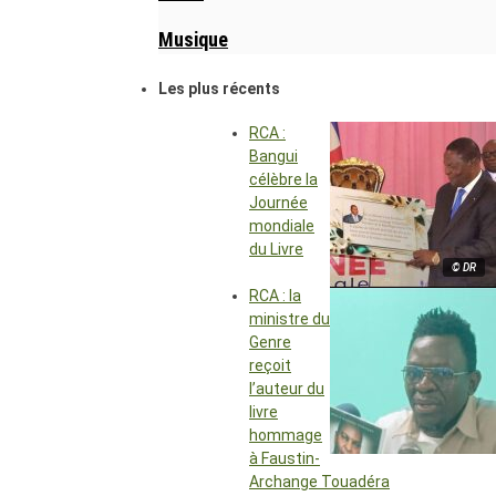
Musique
Les plus récents
RCA :
Bangui
célèbre la
Journée
mondiale
du Livre
© DR
RCA : la
ministre du
Genre
reçoit
l’auteur du
livre
hommage
à Faustin-
Archange Touadéra