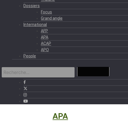
Dossiers
Focus
Grand angle
International
AFP
APA
ACAP
APO
People
International
›
APA