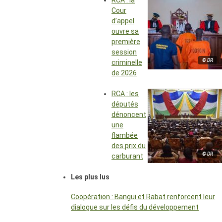
RCA : la
Cour
d’appel
ouvre sa
première
session
© DR
criminelle
de 2026
RCA : les
députés
dénoncent
une
flambée
des prix du
© DR
carburant
Les plus lus
Coopération : Bangui et Rabat renforcent leur
dialogue sur les défis du développement