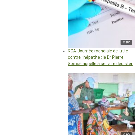
© DR
RCA-Journée mondiale de lutte
contre l’hépatite : le Dr Pierre
Somsé appelle à se faire dépister
© DR