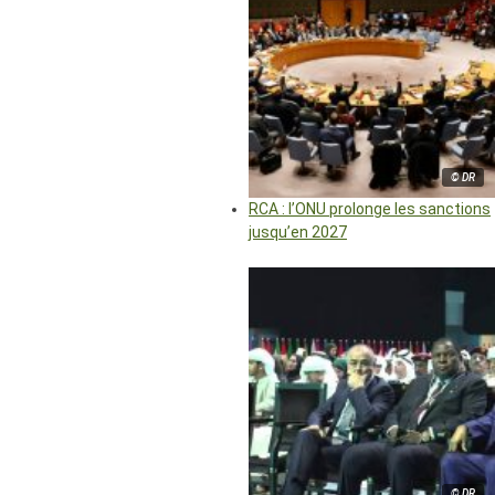
© DR
RCA : l’ONU prolonge les sanctions
jusqu’en 2027
© DR