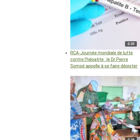
© DR
RCA-Journée mondiale de lutte
contre l’hépatite : le Dr Pierre
Somsé appelle à se faire dépister
© DR