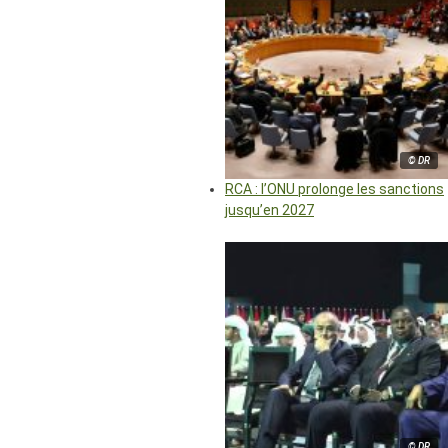
© DR
RCA : l’ONU prolonge les sanctions
jusqu’en 2027
© DR