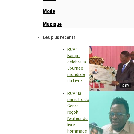
Mode
Musique
Les plus récents
RCA :
Bangui
célèbre la
Journée
mondiale
du Livre
© DR
RCA : la
ministre du
Genre
reçoit
l’auteur du
livre
hommage