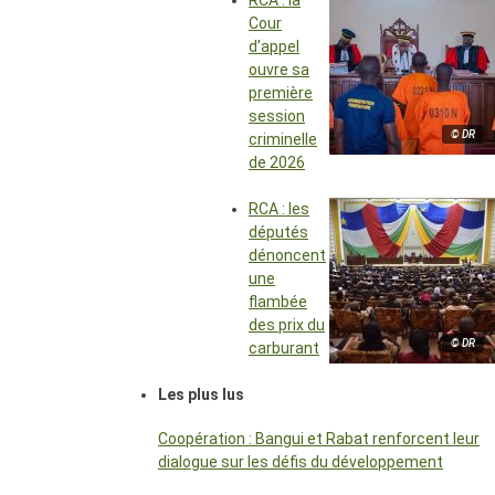
RCA : la
Cour
d’appel
ouvre sa
première
session
© DR
criminelle
de 2026
RCA : les
députés
dénoncent
une
flambée
des prix du
© DR
carburant
Les plus lus
Coopération : Bangui et Rabat renforcent leur
dialogue sur les défis du développement