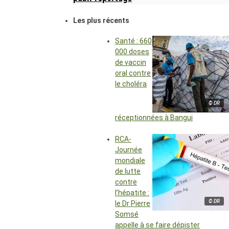
Les plus récents
Santé : 660
000 doses
de vaccin
oral contre
le choléra
© DR
réceptionnées à Bangui
RCA-
Journée
mondiale
de lutte
contre
l’hépatite :
© DR
le Dr Pierre
Somsé
appelle à se faire dépister