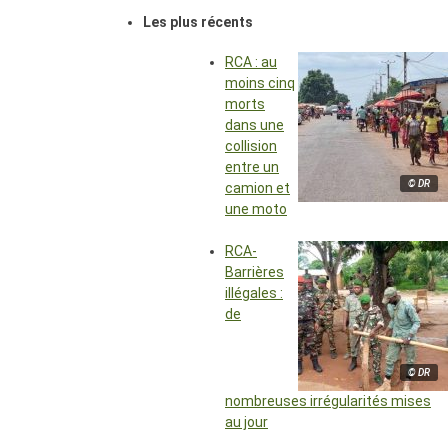
Les plus récents
RCA : au
moins cinq
morts
dans une
collision
entre un
© DR
camion et
une moto
RCA-
Barrières
illégales :
de
© DR
nombreuses irrégularités mises
au jour