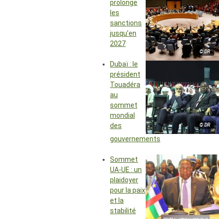
prolonge
les
sanctions
jusqu’en
2027
© DR
Dubaï : le
président
Touadéra
au
sommet
mondial
des
© DR
gouvernements
Sommet
UA-UE : un
plaidoyer
pour la paix
et la
stabilité