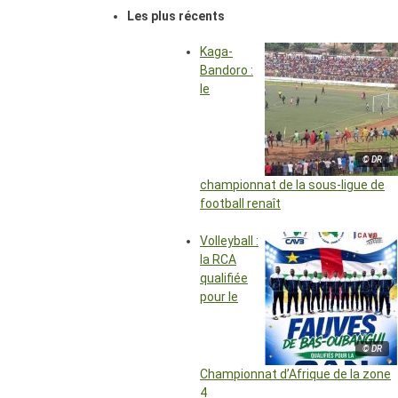
Les plus récents
Kaga-
Bandoro :
le
© DR
championnat de la sous-ligue de
football renaît
Volleyball :
la RCA
qualifiée
pour le
© DR
Championnat d’Afrique de la zone
4