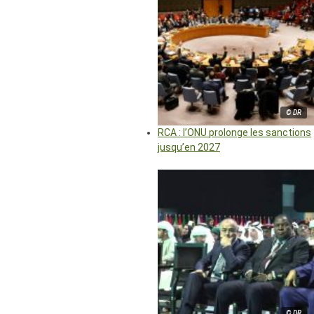
© DR
RCA : l’ONU prolonge les sanctions
jusqu’en 2027
© DR