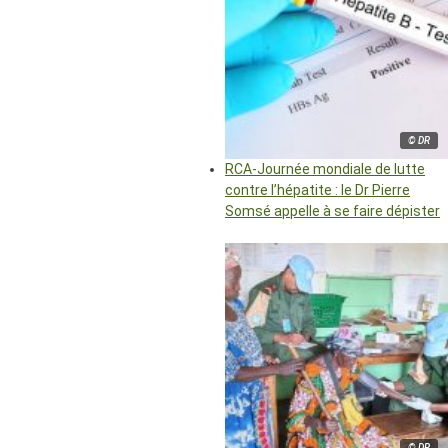
© DR
RCA-Journée mondiale de lutte
contre l’hépatite : le Dr Pierre
Somsé appelle à se faire dépister
© DR