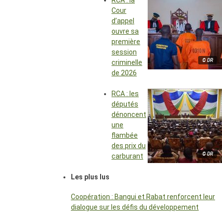
RCA : la
Cour
d’appel
ouvre sa
première
session
© DR
criminelle
de 2026
RCA : les
députés
dénoncent
une
flambée
des prix du
© DR
carburant
Les plus lus
Coopération : Bangui et Rabat renforcent leur
dialogue sur les défis du développement