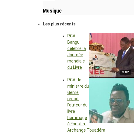
Musique
Les plus récents
RCA :
Bangui
célèbre la
Journée
mondiale
du Livre
© DR
RCA : la
ministre du
Genre
reçoit
l’auteur du
livre
hommage
à Faustin-
Archange Touadéra