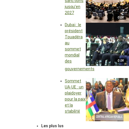
sanctions
jusqu’en
2027
© DR
Dubaï : le
président
Touadéra
au
sommet
mondial
des
© DR
gouvernements
Sommet
UA-UE : un
plaidoyer
pour la paix
et la
stabilité
Les plus lus