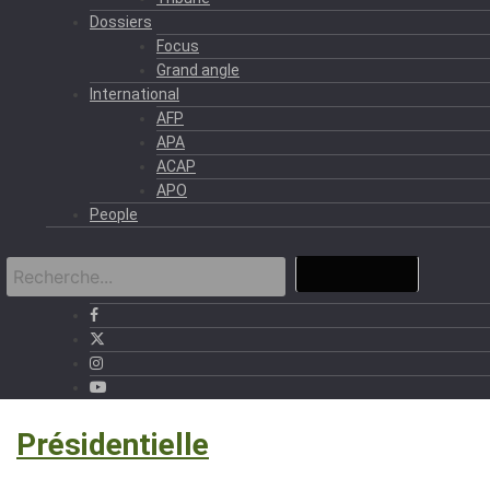
Dossiers
Focus
Grand angle
International
AFP
APA
ACAP
APO
People
›
Présidentielle