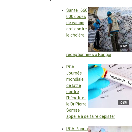
Santé : 660
000 doses
de vaccin
oral contre
le choléra
© DR
réceptionnées à Bangui
RCA-
Journée
mondiale
de lutte
contre
l’hépatite :
© DR
le Dr Pierre
Somsé
appelle à se faire dépister
RCA-Paoua