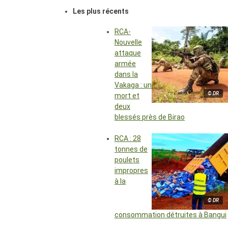
Les plus récents
RCA-
Nouvelle
attaque
armée
dans la
Vakaga : un
© DR
mort et
deux
blessés près de Birao
RCA : 28
tonnes de
poulets
impropres
à la
© DR
consommation détruites à Bangui