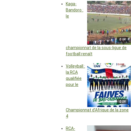
Kaga-
Bandoro :
le
© DR
championnat de la sous-ligue de
football renaît
Volleyball :
la RCA
qualifiée
pour le
© DR
Championnat d’Afrique de la zone
4
RCA-