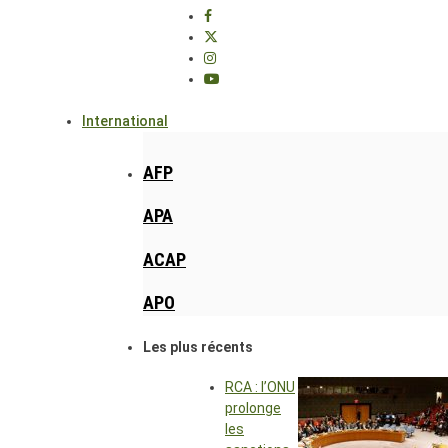
International
AFP
APA
ACAP
APO
Les plus récents
RCA : l’ONU
prolonge
les