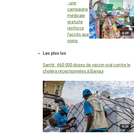
: une
campagne
médicale
gratuite
renforce
© DR
l’accès aux
soins
Les plus lus
Santé : 660 000 doses de vaccin oral contre le
choléra réceptionnées à Bangui
© DR