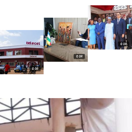
© DR
© DR
© DR