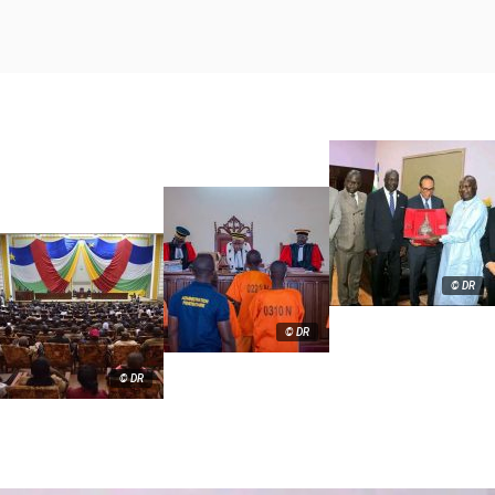
© DR
© DR
© DR