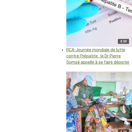
© DR
RCA-Journée mondiale de lutte
contre l’hépatite : le Dr Pierre
Somsé appelle à se faire dépister
© DR