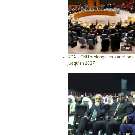
© DR
RCA : l’ONU prolonge les sanctions
jusqu’en 2027
© DR