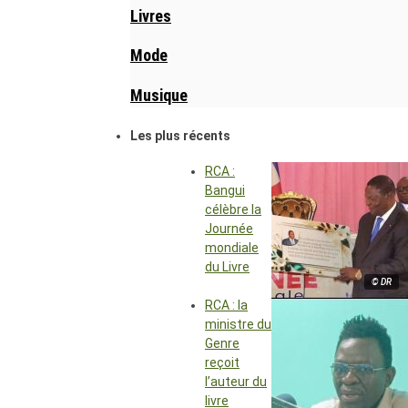
Livres
Mode
Musique
Les plus récents
RCA :
Bangui
célèbre la
Journée
mondiale
du Livre
© DR
RCA : la
ministre du
Genre
reçoit
l’auteur du
livre