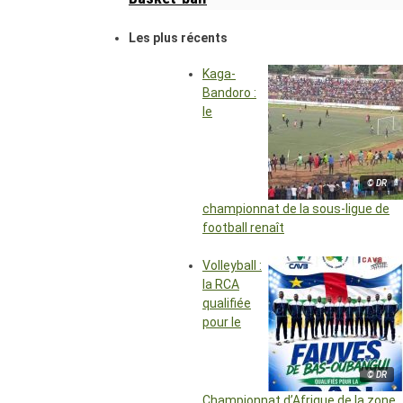
Les plus récents
Kaga-
Bandoro :
le
© DR
championnat de la sous-ligue de
football renaît
Volleyball :
la RCA
qualifiée
pour le
© DR
Championnat d’Afrique de la zone