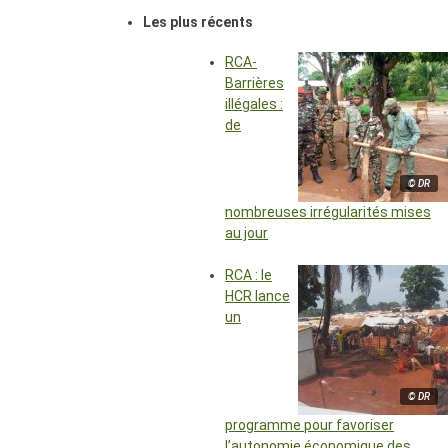
Les plus récents
RCA-
Barrières
illégales :
de
© DR
nombreuses irrégularités mises
au jour
RCA : le
HCR lance
un
© DR
programme pour favoriser
l’autonomie économique des