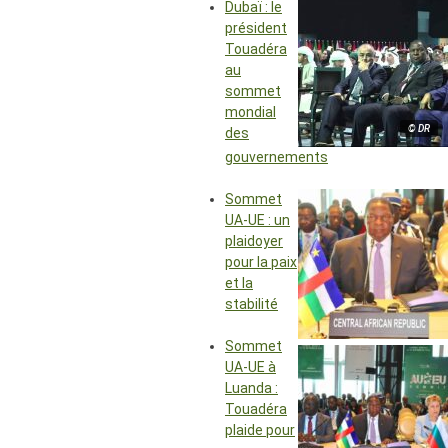
Dubaï : le
président
Touadéra
au
sommet
mondial
© DR
des
gouvernements
Sommet
UA-UE : un
plaidoyer
pour la paix
et la
stabilité
Sommet
UA-UE à
Luanda :
Touadéra
plaide pour