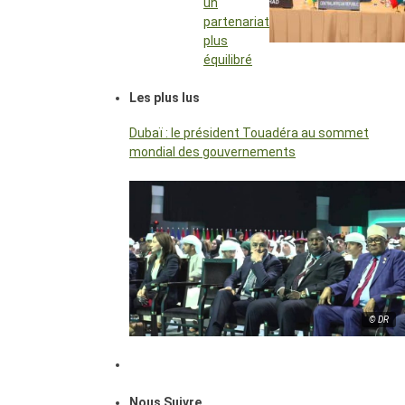
un
partenariat
plus
équilibré
Les plus lus
Dubaï : le président Touadéra au sommet
mondial des gouvernements
© DR
Nous Suivre