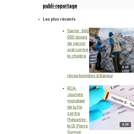
publi-reportage
Les plus récents
Santé : 660
000 doses
de vaccin
oral contre
le choléra
© DR
réceptionnées à Bangui
RCA-
Journée
mondiale
de lutte
contre
l’hépatite :
© DR
le Dr Pierre
Somsé