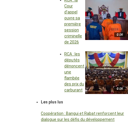
RCA : la
Cour
d’appel
ouvre sa
première
session
© DR
criminelle
de 2026
RCA : les
députés
dénoncent
une
flambée
des prix du
© DR
carburant
Les plus lus
Coopération : Bangui et Rabat renforcent leur
dialogue sur les défis du développement