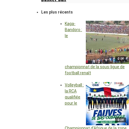
Les plus récents
Kaga-
Bandoro :
le
© DR
championnat de la sous-ligue de
football renaît
Volleyball :
la RCA
qualifiée
pour le
© DR
Championnat d’Afrique de la zone