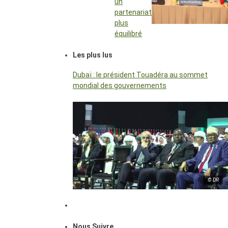
un
partenariat
plus
équilibré
Les plus lus
Dubaï : le président Touadéra au sommet
mondial des gouvernements
© DR
Nous Suivre