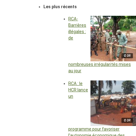
Les plus récents
RCA-
Barrières
illégales :
de
© DR
nombreuses irrégularités mises
au jour
RCA : le
HCR lance
un
© DR
programme pour favoriser
l’autonomie économique des