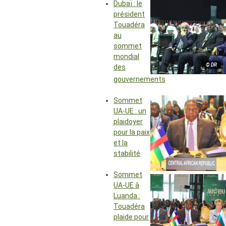
Dubaï : le
président
Touadéra
au
sommet
mondial
© DR
des
gouvernements
Sommet
UA-UE : un
plaidoyer
pour la paix
et la
stabilité
Sommet
UA-UE à
Luanda :
Touadéra
plaide pour