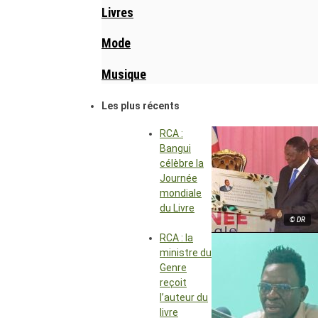
Livres
Mode
Musique
Les plus récents
RCA :
Bangui
célèbre la
Journée
mondiale
du Livre
© DR
RCA : la
ministre du
Genre
reçoit
l’auteur du
livre