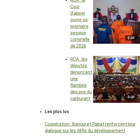
RCA : la
Cour
d’appel
ouvre sa
première
session
© DR
criminelle
de 2026
RCA : les
députés
dénoncent
une
flambée
des prix du
© DR
carburant
Les plus lus
Coopération : Bangui et Rabat renforcent leur
dialogue sur les défis du développement