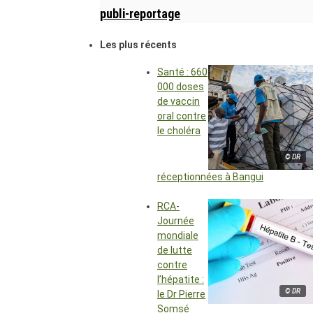
publi-reportage
Les plus récents
Santé : 660
000 doses
de vaccin
oral contre
le choléra
© DR
réceptionnées à Bangui
RCA-
Journée
mondiale
de lutte
contre
l’hépatite :
© DR
le Dr Pierre
Somsé