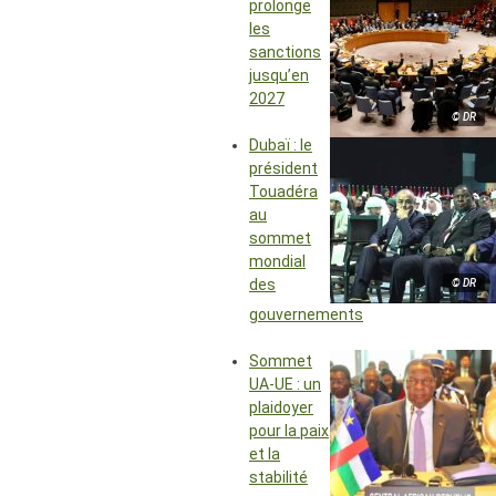
prolonge
les
sanctions
jusqu’en
2027
© DR
Dubaï : le
président
Touadéra
au
sommet
mondial
des
© DR
gouvernements
Sommet
UA-UE : un
plaidoyer
pour la paix
et la
stabilité