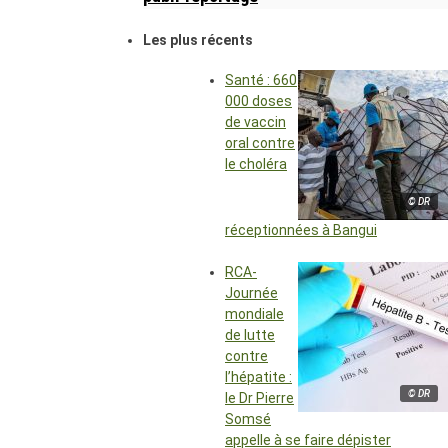
Les plus récents
Santé : 660
000 doses
de vaccin
oral contre
le choléra
© DR
réceptionnées à Bangui
RCA-
Journée
mondiale
de lutte
contre
l’hépatite :
© DR
le Dr Pierre
Somsé
appelle à se faire dépister