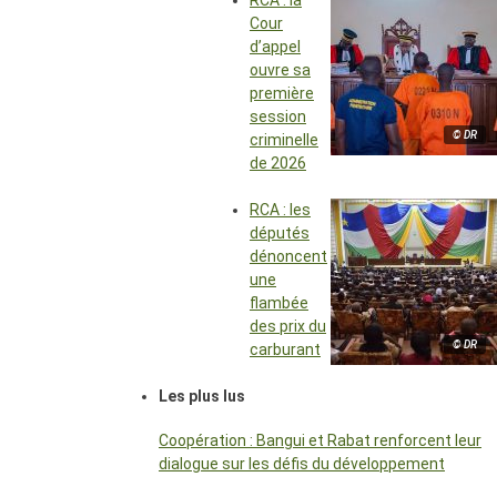
RCA : la
Cour
d’appel
ouvre sa
première
session
© DR
criminelle
de 2026
RCA : les
députés
dénoncent
une
flambée
des prix du
© DR
carburant
Les plus lus
Coopération : Bangui et Rabat renforcent leur
dialogue sur les défis du développement