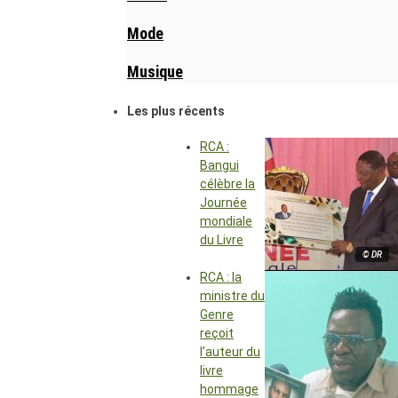
Mode
Musique
Les plus récents
RCA :
Bangui
célèbre la
Journée
mondiale
du Livre
© DR
RCA : la
ministre du
Genre
reçoit
l’auteur du
livre
hommage