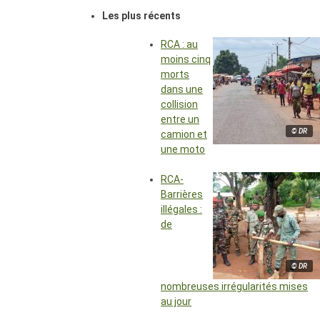
Les plus récents
RCA : au
moins cinq
morts
dans une
collision
entre un
© DR
camion et
une moto
RCA-
Barrières
illégales :
de
© DR
nombreuses irrégularités mises
au jour