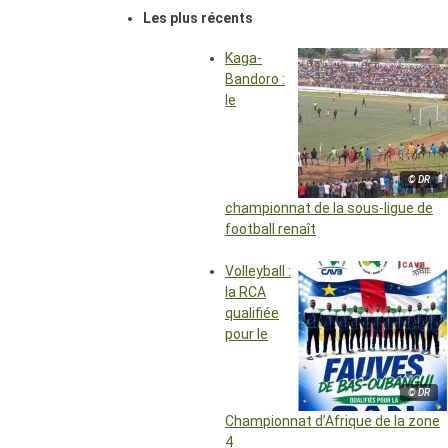
Les plus récents
Kaga-
Bandoro :
le
© DR
championnat de la sous-ligue de
football renaît
Volleyball :
la RCA
qualifiée
pour le
© DR
Championnat d’Afrique de la zone
4