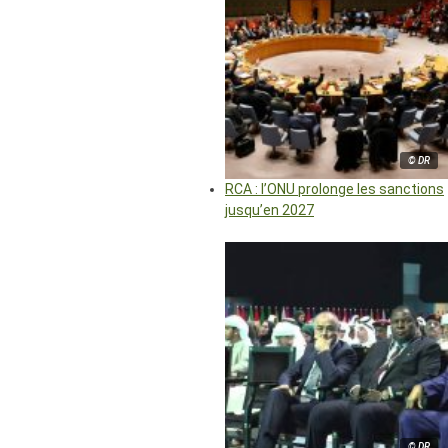
© DR
RCA : l’ONU prolonge les sanctions
jusqu’en 2027
© DR