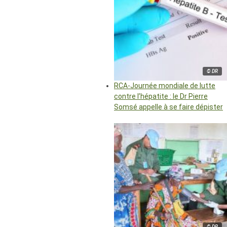
© DR
RCA-Journée mondiale de lutte
contre l’hépatite : le Dr Pierre
Somsé appelle à se faire dépister
© DR