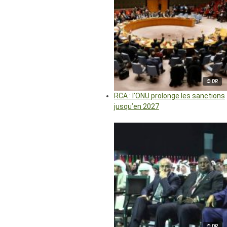
© DR
RCA : l’ONU prolonge les sanctions
jusqu’en 2027
© DR