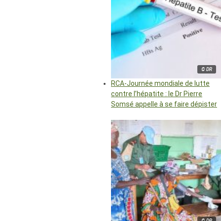
© DR
RCA-Journée mondiale de lutte
contre l’hépatite : le Dr Pierre
Somsé appelle à se faire dépister
© DR