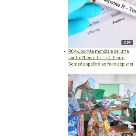
© DR
RCA-Journée mondiale de lutte
contre l’hépatite : le Dr Pierre
Somsé appelle à se faire dépister
© DR