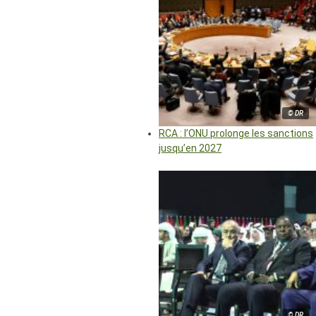
© DR
RCA : l’ONU prolonge les sanctions
jusqu’en 2027
© DR